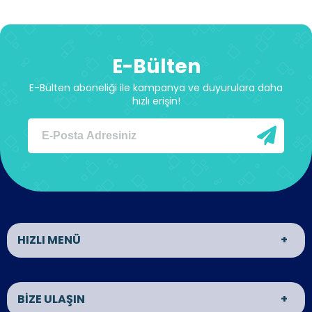
E-Bülten
E-Bülten aboneliği ile kampanya ve duyurulara daha
hızlı erişin!
HIZLI MENÜ
Karel Telefon Santral
Ericsson Lg iPECS Telefon
BİZE ULAŞIN
Sistemleri
Santralleri