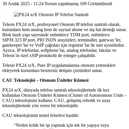
30 Aralık 2025 - 11:24
Yorum yapılmamış
109 Görüntülendi
Telesis PX24 xrX, profesyonel Otonom IP telefon santralı olarak,
kurumlara hem analog hem de sayısal abone ve dış hat desteği sunar.
Blok bazlı yapı sayesinde onbinlerce TDM port, onbinlerce
SIP/H.323 IP port, PRI ISDN arayüzleri, terminaller, gateway’ler,
gatekeeper’lar ve VoIP çağrıları için registrar’lar ile tam uyumludur.
Ayrıca, IP telefonlar, softphone’lar, analog telefonlar, fakslar ve
Telesis’in özel xSIP protokolü ile entegre çalışabilir.
Telesis PX24 xrX, Pure IP uygulamalarına otonom yetenekleri
ekleyerek kurumlara benzersiz iletişim çözümleri sunar.
CAU Teknolojisi – Otonom Üniteler Kümesi
PX24 xrX, dünyada telefon santralı teknolojilerinde ilk kez
kullanılan Otonom Üniteler Kümesi (Cluster of Autonomous Units –
CAU) teknolojisini kullanır. CAU, gelişmiş robotik ve uzay
teknolojilerinde yön veren bir teknolojidir.
CAU teknolojisinin temel felsefesi basittir:
“Neden kritik bir işi yapmak için tek bir yapıya veya