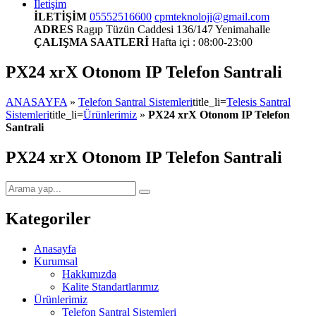
İletişim
İLETİŞİM
05552516600
cpmteknoloji@gmail.com
ADRES
Ragıp Tüzün Caddesi 136/147 Yenimahalle
ÇALIŞMA SAATLERİ
Hafta içi : 08:00-23:00
PX24 xrX Otonom IP Telefon Santrali
ANASAYFA
»
Telefon Santral Sistemleri
title_li=
Telesis Santral
Sistemleri
title_li=
Ürünlerimiz
»
PX24 xrX Otonom IP Telefon
Santrali
PX24 xrX Otonom IP Telefon Santrali
Kategoriler
Anasayfa
Kurumsal
Hakkımızda
Kalite Standartlarımız
Ürünlerimiz
Telefon Santral Sistemleri