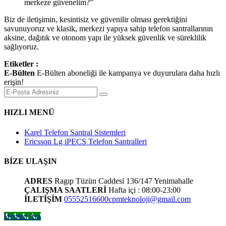
merkeze güvenelim?”
Biz de iletişimin, kesintisiz ve güvenilir olması gerektiğini
savunuyoruz ve klasik, merkezi yapıya sahip telefon santrallarının
aksine, dağıtık ve otonom yapı ile yüksek güvenlik ve süreklilik
sağlıyoruz.
Etiketler :
E-Bülten
E-Bülten aboneliği ile kampanya ve duyurulara daha hızlı
erişin!
HIZLI MENÜ
Karel Telefon Santral Sistemleri
Ericsson Lg iPECS Telefon Santralleri
BİZE ULAŞIN
ADRES
Ragıp Tüzün Caddesi 136/147 Yenimahalle
ÇALIŞMA SAATLERİ
Hafta içi : 08:00-23:00
İLETİŞİM
05552516600
cpmteknoloji@gmail.com
Hemen Ara