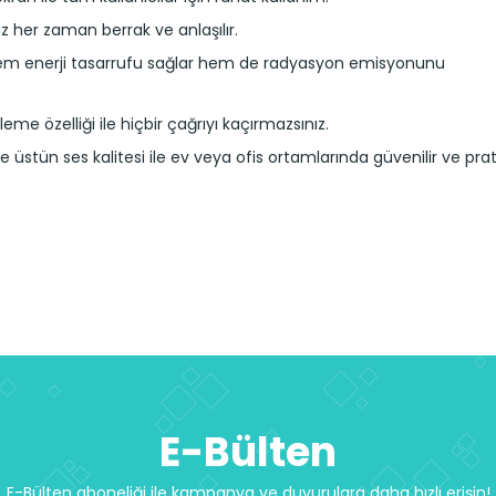
ız her zaman berrak ve anlaşılır.
e hem enerji tasarrufu sağlar hem de radyasyon emisyonunu
me özelliği ile hiçbir çağrıyı kaçırmazsınız.
üstün ses kalitesi ile ev veya ofis ortamlarında güvenilir ve prat
E-Bülten
E-Bülten aboneliği ile kampanya ve duyurulara daha hızlı erişin!