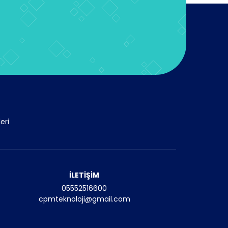
eri
İLETİŞİM
05552516600
cpmteknoloji@gmail.com