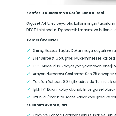
Konforlu Kullanım ve Üstün Ses Kalitesi
Gigaset A415, ev veya ofis kullanımı için tasarlanm
DECT telefondur. Ergonomik tasarımı ve kullanıcı dost
Temel Özellikler
Geniş, Hassas Tuşlar: Dokunmaya duyarlı ve rah
Eller Serbest Görüşme: Mükemmel ses kalitesi
ECO Mode Plus: Radyasyon yaymayan enerji tas
Arayan Numarayı Gösterme: Son 25 cevapsız ç
Telefon Rehberi: 80 kişilik adres defteri ile sık ar
Işıklı 1.7” Ekran: Kolay okunabilir ve görsel olara
Uzun Pil Ömrü: 20 saate kadar konuşma ve 22
Kullanım Avantajları
Kolay ve Konforlu Arama: Geniş tuşlar ve ışıklı e