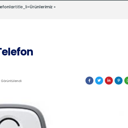
efonlar
title_li=
Ürünlerimiz
»
Telefon
 Görüntülendi