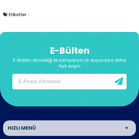
Etiketler :
E-Bülten
E-Bülten aboneliği ile kampanya ve duyurulara daha
hızlı erişin!
HIZLI MENÜ