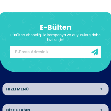
E-Bülten
E-Bülten aboneliği ile kampanya ve duyurulara daha
hızlı erişin!
HIZLI MENÜ
Karel Telefon Santral
Ericsson Lg iPECS Telefon
BİZE ULAŞIN
Sistemleri
Santralleri