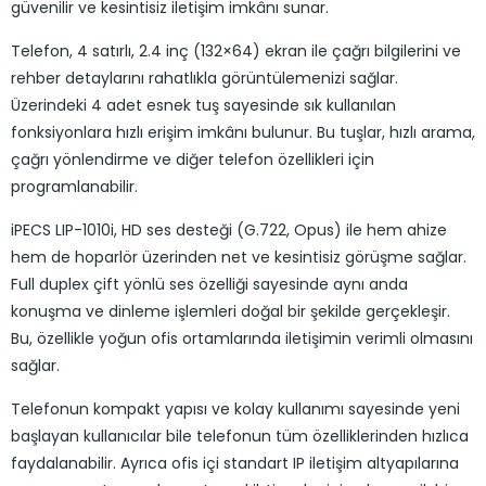
güvenilir ve kesintisiz iletişim imkânı sunar.
Telefon, 4 satırlı, 2.4 inç (132×64) ekran ile çağrı bilgilerini ve
rehber detaylarını rahatlıkla görüntülemenizi sağlar.
Üzerindeki 4 adet esnek tuş sayesinde sık kullanılan
fonksiyonlara hızlı erişim imkânı bulunur. Bu tuşlar, hızlı arama,
çağrı yönlendirme ve diğer telefon özellikleri için
programlanabilir.
iPECS LIP-1010i, HD ses desteği (G.722, Opus) ile hem ahize
hem de hoparlör üzerinden net ve kesintisiz görüşme sağlar.
Full duplex çift yönlü ses özelliği sayesinde aynı anda
konuşma ve dinleme işlemleri doğal bir şekilde gerçekleşir.
Bu, özellikle yoğun ofis ortamlarında iletişimin verimli olmasını
sağlar.
Telefonun kompakt yapısı ve kolay kullanımı sayesinde yeni
başlayan kullanıcılar bile telefonun tüm özelliklerinden hızlıca
faydalanabilir. Ayrıca ofis içi standart IP iletişim altyapılarına