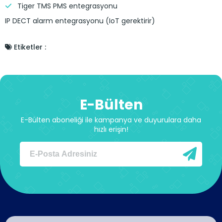
Tiger TMS PMS entegrasyonu
IP DECT alarm entegrasyonu (IoT gerektirir)
Etiketler :
E-Bülten
E-Bülten aboneliği ile kampanya ve duyurulara daha
hızlı erişin!