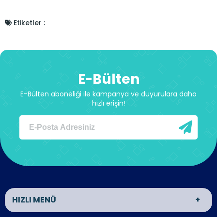
Etiketler :
E-Bülten
E-Bülten aboneliği ile kampanya ve duyurulara daha
hızlı erişin!
HIZLI MENÜ